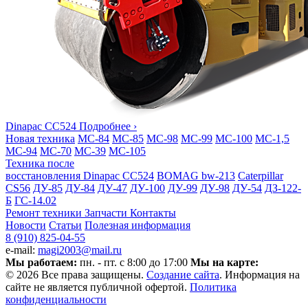
Dinapac СС524
Подробнее ›
Новая техника
МС-84
МС-85
МС-98
МС-99
МС-100
МС-1,5
МС-94
МС-70
МС-39
МС-105
Техника после
восстановления
Dinapac СС524
BOMAG bw-213
Caterpillar
CS56
ДУ-85
ДУ-84
ДУ-47
ДУ-100
ДУ-99
ДУ-98
ДУ-54
ДЗ-122-
Б
ГС-14.02
Ремонт техники
Запчасти
Контакты
Новости
Статьи
Полезная информация
8 (910) 825-04-55
e-mail:
magi2003@mail.ru
Мы работаем:
пн. - пт. с 8:00 до 17:00
Мы на карте:
© 2026 Все права защищены.
Создание сайта
. Информация на
сайте не является публичной офертой.
Политика
конфиденциальности