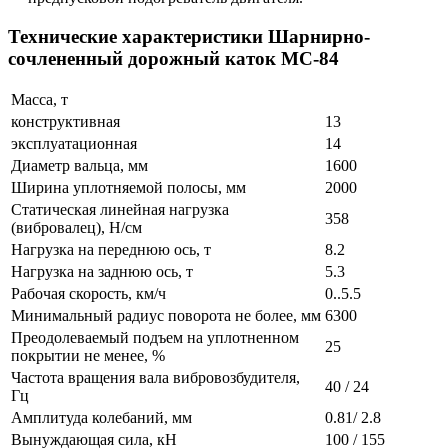
Технические характеристики Шарнирно-
сочлененный дорожный каток МС-84
Масса, т
конструктивная
13
эксплуатационная
14
Диаметр вальца, мм
1600
Ширина уплотняемой полосы, мм
2000
Статическая линейная нагрузка
358
(вибровалец), Н/см
Нагрузка на переднюю ось, т
8.2
Нагрузка на заднюю ось, т
5.3
Рабочая скорость, км/ч
0..5.5
Минимальный радиус поворота не более, мм
6300
Преодолеваемый подъем на уплотненном
25
покрытии не менее, %
Частота вращения вала вибровозбудителя,
40 / 24
Гц
Амплитуда колебаний, мм
0.81/ 2.8
Вынуждающая сила, кН
100 / 155