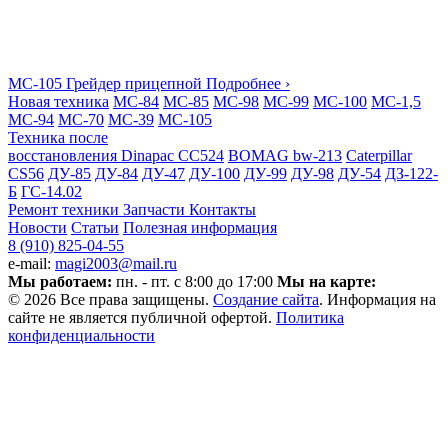
МС-105
Грейдер прицепной
Подробнее ›
Новая техника
МС-84
МС-85
МС-98
МС-99
МС-100
МС-1,5
МС-94
МС-70
МС-39
МС-105
Техника после
восстановления
Dinapac СС524
BOMAG bw-213
Caterpillar
CS56
ДУ-85
ДУ-84
ДУ-47
ДУ-100
ДУ-99
ДУ-98
ДУ-54
ДЗ-122-
Б
ГС-14.02
Ремонт техники
Запчасти
Контакты
Новости
Статьи
Полезная информация
8 (910) 825-04-55
e-mail:
magi2003@mail.ru
Мы работаем:
пн. - пт. с 8:00 до 17:00
Мы на карте:
© 2026 Все права защищены.
Создание сайта
. Информация на
сайте не является публичной офертой.
Политика
конфиденциальности