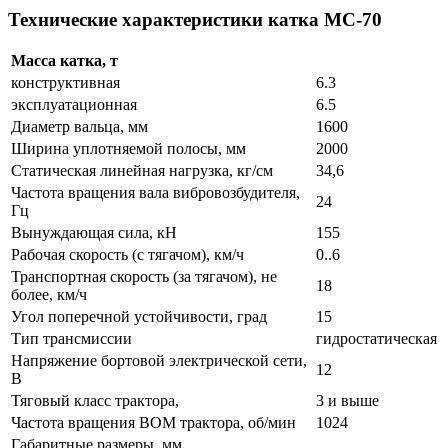
Технические характеристики катка МС-70
Масса катка, т
конструктивная
6.3
эксплуатационная
6.5
Диаметр вальца, мм
1600
Ширина уплотняемой полосы, мм
2000
Статическая линейная нагрузка, кг/см
34,6
Частота вращения вала вибровозбудителя,
24
Гц
Вынуждающая сила, кН
155
Рабочая скорость (с тягачом), км/ч
0..6
Транспортная скорость (за тягачом), не
18
более, км/ч
Угол поперечной устойчивости, град
15
Тип трансмиссии
гидростатическая
Напряжение бортовой электрической сети,
12
В
Тяговый класс трактора,
3 и выше
Частота вращения ВОМ трактора, об/мин
1024
Габаритные размеры, мм