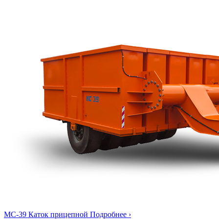
МС-39
Каток прицепной
Подробнее ›