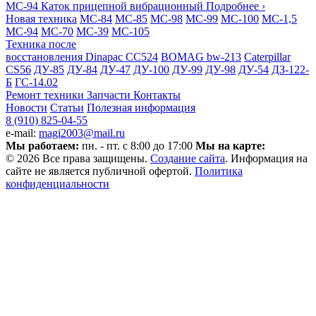
МС-94
Каток прицепной вибрационный
Подробнее ›
Новая техника
МС-84
МС-85
МС-98
МС-99
МС-100
МС-1,5
МС-94
МС-70
МС-39
МС-105
Техника после
восстановления
Dinapac СС524
BOMAG bw-213
Caterpillar
CS56
ДУ-85
ДУ-84
ДУ-47
ДУ-100
ДУ-99
ДУ-98
ДУ-54
ДЗ-122-
Б
ГС-14.02
Ремонт техники
Запчасти
Контакты
Новости
Статьи
Полезная информация
8 (910) 825-04-55
e-mail:
magi2003@mail.ru
Мы работаем:
пн. - пт. с 8:00 до 17:00
Мы на карте:
© 2026 Все права защищены.
Создание сайта
. Информация на
сайте не является публичной офертой.
Политика
конфиденциальности