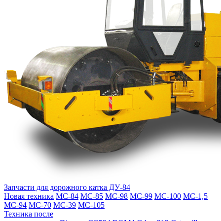
Запчасти для дорожного катка ДУ-84
Новая техника
МС-84
МС-85
МС-98
МС-99
МС-100
МС-1,5
МС-94
МС-70
МС-39
МС-105
Техника после