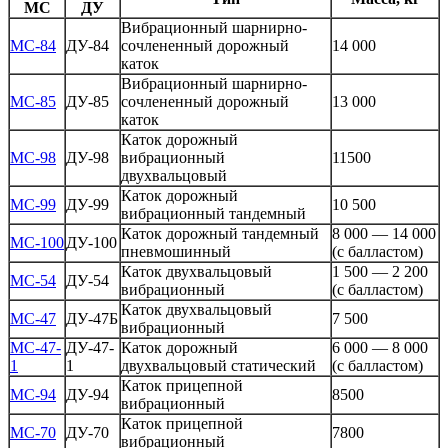
МС
ДУ
Вибрационный шарнирно-
МС-84
ДУ-84
сочлененный дорожный
14 000
каток
Вибрационный шарнирно-
МС-85
ДУ-85
сочлененный дорожный
13 000
каток
Каток дорожный
МС-98
ДУ-98
вибрационный
11500
двухвальцовый
Каток дорожный
МС-99
ДУ-99
10 500
вибрационный тандемный
Каток дорожный тандемный
8 000 — 14 000
МС-100
ДУ-100
пневмошинный
(с балластом)
Каток двухвальцовый
1 500 — 2 200
МС-54
ДУ-54
вибрационный
(с балластом)
Каток двухвальцовый
МС-47
ДУ-47Б
7 500
вибрационный
МС-47-
ДУ-47-
Каток дорожный
6 000 — 8 000
1
1
двухвальцовый статический
(с балластом)
Каток прицепной
МС-94
ДУ-94
8500
вибрационный
Каток прицепной
МС-70
ДУ-70
7800
вибрационный