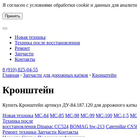
Я согласен с условиями обработки cookie и данных для аналит
Принять
Новая техника
Техника после восстановления
Ремонт
Запчасти
Контакты
8 (910) 825-04-55
Главная
›
Запчасти для дорожных катков
›
Кронштейн
Кронштейн
Купить Кронштейн артикул ДУ-84.187.120 для дорожного катка
Новая техника
МС-84
МС-85
МС-98
МС-99
МС-100
МС-1,5
МС
Техника после
восстановления
Dinapac СС524
BOMAG bw-213
Caterpillar CS5
Ремонт техники
Запчасти
Контакты