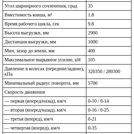
Угол шарнирного сочленения, град
35
Вместимость ковша, м³
1.8
Время рабочего цикла, сек
9.8
Высота выгрузки, мм
2900
Дистанция выгрузки, мм
1000
Мин. зазор до земли, мм
400
Максимальное вырывное усилие, кН
105
Давление в колесах (передние/задние),
320­350 / 280­300
кПа
Минимальный радиус поворота, мм
5700
Скорость движения
— первая (вперед/назад), км/ч
0-10 / 0-14
— вторая (вперед/назад), км/ч
0-16 / 0-25
— третья (вперед), км/ч
0-21
— четвертая (вперед), км/ч
0-35