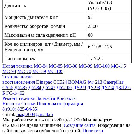
Yuchai 6108
Двигатель
(YC6108G)
Мощность двигателя, кВт
92
Количество оборотов, об/мин
2300
Максимальная сила сцепления, кН
80
Кол-во цилиндров, шт / Диаметр, мм /
6 / 108 / 125
Величина хода, мм
Тип покрышек
17.5-25
Новая техника
МС-84
МС-85
МС-98
МС-99
МС-100
МС-1,5
МС-94
МС-70
МС-39
МС-105
Техника после
восстановления
Dinapac СС524
BOMAG bw-213
Caterpillar
CS56
ДУ-85
ДУ-84
ДУ-47
ДУ-100
ДУ-99
ДУ-98
ДУ-54
ДЗ-122-
Б
ГС-14.02
Ремонт техники
Запчасти
Контакты
Новости
Статьи
Полезная информация
8 (910) 825-04-55
e-mail:
magi2003@mail.ru
Мы работаем:
пн. - пт. с 8:00 до 17:00
Мы на карте:
© 2026 Все права защищены.
Создание сайта
. Информация на
сайте не является публичной офертой.
Политика