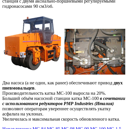
станция с двумя аксиально-поршневыми регулируемыми
гидронасосами 90 см3/об.
Два насоса (а не один, как ранее) обеспечивают привод
двух
пневмовальцев
.
Производительность катка МС-100 выросла на 20%.
Больший объём насосной станции катка МС-100
в сочетании
с использованием редукторов РМР Industries (Италия)
позволяют операторам увереннее осуществлять укатку
асфальта на уклонах.
Увеличилась и максимальная скорость обновленного катка.
Новая техника
МС-84
МС-85
МС-98
МС-99
МС-100
МС-1,5