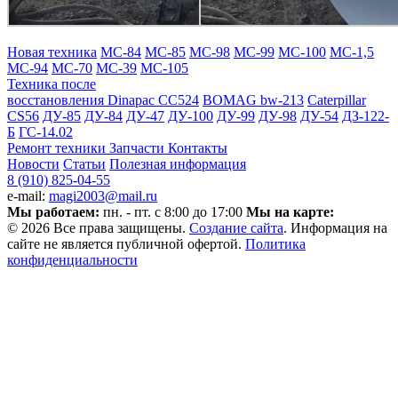
Новая техника
МС-84
МС-85
МС-98
МС-99
МС-100
МС-1,5
МС-94
МС-70
МС-39
МС-105
Техника после
восстановления
Dinapac СС524
BOMAG bw-213
Caterpillar
CS56
ДУ-85
ДУ-84
ДУ-47
ДУ-100
ДУ-99
ДУ-98
ДУ-54
ДЗ-122-
Б
ГС-14.02
Ремонт техники
Запчасти
Контакты
Новости
Статьи
Полезная информация
8 (910) 825-04-55
e-mail:
magi2003@mail.ru
Мы работаем:
пн. - пт. с 8:00 до 17:00
Мы на карте:
© 2026 Все права защищены.
Создание сайта
. Информация на
сайте не является публичной офертой.
Политика
конфиденциальности