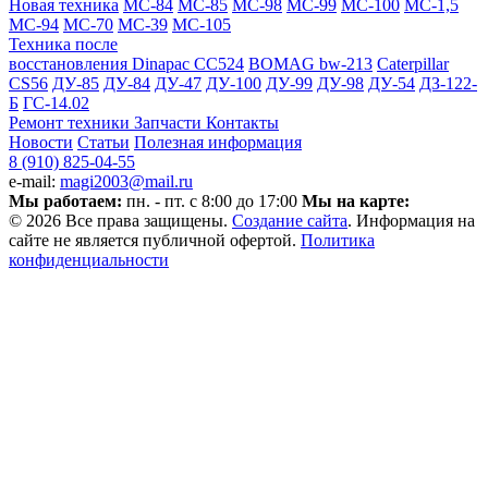
Новая техника
МС-84
МС-85
МС-98
МС-99
МС-100
МС-1,5
МС-94
МС-70
МС-39
МС-105
Техника после
восстановления
Dinapac СС524
BOMAG bw-213
Caterpillar
CS56
ДУ-85
ДУ-84
ДУ-47
ДУ-100
ДУ-99
ДУ-98
ДУ-54
ДЗ-122-
Б
ГС-14.02
Ремонт техники
Запчасти
Контакты
Новости
Статьи
Полезная информация
8 (910) 825-04-55
e-mail:
magi2003@mail.ru
Мы работаем:
пн. - пт. с 8:00 до 17:00
Мы на карте:
© 2026 Все права защищены.
Создание сайта
. Информация на
сайте не является публичной офертой.
Политика
конфиденциальности