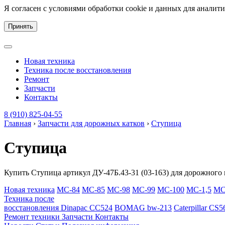
Я согласен с условиями обработки cookie и данных для аналит
Принять
Новая техника
Техника после восстановления
Ремонт
Запчасти
Контакты
8 (910) 825-04-55
Главная
›
Запчасти для дорожных катков
›
Ступица
Ступица
Купить Ступица артикул ДУ-47Б.43-31 (03-163) для дорожного 
Новая техника
МС-84
МС-85
МС-98
МС-99
МС-100
МС-1,5
МС
Техника после
восстановления
Dinapac СС524
BOMAG bw-213
Caterpillar CS5
Ремонт техники
Запчасти
Контакты