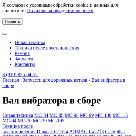
Я согласен с условиями обработки cookie и данных для
аналитики.
Политика конфиденциальности
Принять
Новая техника
Техника после восстановления
Ремонт
Запчасти
Контакты
8 (910) 825-04-55
Главная
›
Запчасти для дорожных катков
›
Вал вибратора в
сборе
Вал вибратора в сборе
Новая техника
МС-84
МС-85
МС-98
МС-99
МС-100
МС-1,5
МС-94
МС-70
МС-39
МС-105
Техника после
восстановления
Dinapac СС524
BOMAG bw-213
Caterpillar