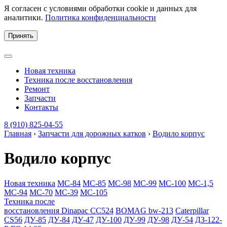
Я согласен с условиями обработки cookie и данных для
аналитики.
Политика конфиденциальности
Принять
Новая техника
Техника после восстановления
Ремонт
Запчасти
Контакты
8 (910) 825-04-55
Главная
›
Запчасти для дорожных катков
›
Водило корпус
Водило корпус
Новая техника
МС-84
МС-85
МС-98
МС-99
МС-100
МС-1,5
МС-94
МС-70
МС-39
МС-105
Техника после
восстановления
Dinapac СС524
BOMAG bw-213
Caterpillar
CS56
ДУ-85
ДУ-84
ДУ-47
ДУ-100
ДУ-99
ДУ-98
ДУ-54
ДЗ-122-