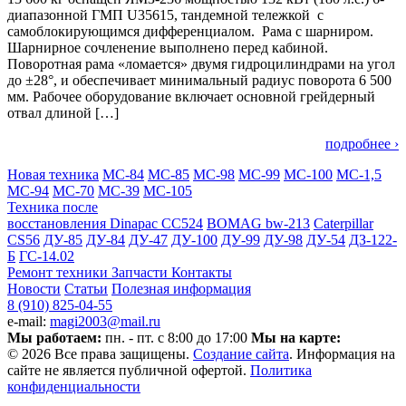
диапазонной ГМП U35615, тандемной тележкой с
самоблокирующимся дифференциалом. Рама с шарниром.
Шарнирное сочленение выполнено перед кабиной.
Поворотная рама «ломается» двумя гидроцилиндрами на угол
до ±28°, и обеспечивает минимальный радиус поворота 6 500
мм. Рабочее оборудование включает основной грейдерный
отвал длиной […]
подробнее ›
Новая техника
МС-84
МС-85
МС-98
МС-99
МС-100
МС-1,5
МС-94
МС-70
МС-39
МС-105
Техника после
восстановления
Dinapac СС524
BOMAG bw-213
Caterpillar
CS56
ДУ-85
ДУ-84
ДУ-47
ДУ-100
ДУ-99
ДУ-98
ДУ-54
ДЗ-122-
Б
ГС-14.02
Ремонт техники
Запчасти
Контакты
Новости
Статьи
Полезная информация
8 (910) 825-04-55
e-mail:
magi2003@mail.ru
Мы работаем:
пн. - пт. с 8:00 до 17:00
Мы на карте:
© 2026 Все права защищены.
Создание сайта
. Информация на
сайте не является публичной офертой.
Политика
конфиденциальности